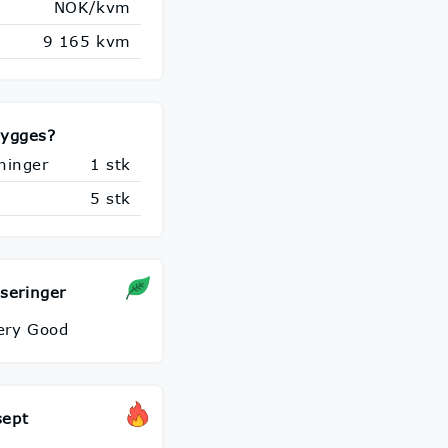
NOK/kvm
9 165 kvm
bygges?
ninger
1 stk
5 stk
iseringer
ery Good
sept