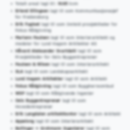
Totalt areal lagt til:
9165
kvm
Erlend Ellingsen
lagt til som Kommunikasjonssjef
for Fredensborg
Erik Fuglset
lagt til som Innleid prosjektleder for
Fokus Rådgivning
Mariann Paulsen
lagt til som Interiørarkitekt og
medeier for Lund Hagem Arkitekter AS
Håvard Aleksander Svartdahl
lagt til som
Prosjektleder for Oslo Byggentreprenør
Paulsen & Nilsen
lagt til som Interiørarkitekt
SLA
lagt til som Landskapsarkitekt
Lund Hagem Arkitekter
lagt til som Arkitekt
Fokus Rådgivning
lagt til som Byggherreombud
WSP
lagt til som Rådgivende ingeniør
Oslo Byggentreprenør
lagt til som
Hovedentreprenør
Erik Langdalen arkitektkontor
lagt til som Arkitekt
Appelong
lagt til som Interiørarkitekt
Bollinger + Grohmann Ingeniører
lagt til som