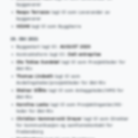
byggevarer
Respo Terrazzo
lagt til som Leverandør av
byggevarer
HIG48
lagt til som Byggherre
19. Okt 2021
Byggestart lagt til:
AUGUST 2020
Kontraktsform lagt til:
Delt entreprise
Ole Tobias Sundstøl
lagt til som Prosjektleder for
Øst-Riv
Thomas Lindseth
lagt til som
Avdelingsleder/prosjektleder for Øst-Riv
Steinar Slåtto
lagt til som Anleggsleder/HMS for
Øst-Riv
Karolina Laska
lagt til som Prosjektingeniør/KS-
leder for Øst-Riv
Christian Vammervold Dreyer
lagt til som Direktør
for kommunikasjon og samfunnskontakt for
Fredensborg