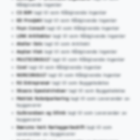
Rådgivende ingeniør
C3 BIM
lagt til som Rådgivende ingeniør
ED Prosjekt
lagt til som Rådgivende ingeniør
Foyn Consult
lagt til som Rådgivende ingeniør
LINK Arkitektur
lagt til som Rådgivende ingeniør
Atelier Oslo
lagt til som Arkitekt
Asplan Viak
lagt til som Rådgivende ingeniør
MULTICONSULT
lagt til som Rådgivende ingeniør
Cowi
lagt til som Rådgivende ingeniør
NORCONSULT
lagt til som Rådgivende ingeniør
R3 Entreprenør
lagt til som Byggeledelse
Skaara Spesialvinduer
lagt til som Byggeledelse
Metrisk Robotparkering
lagt til som Leverandør av
byggevarer
Gulbrandsen og Olimb
lagt til som Leverandør av
byggevarer
Bærums Verk Rørleggerbedrift
lagt til som
Leverandør av byggevarer