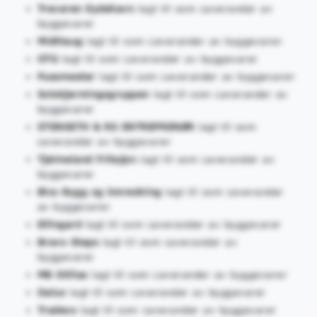
Trevaren Eydehavn
lagt til som Leverandør av
byggevarer
Midthaug
lagt til som Leverandør av byggevarer
OTG
lagt til som Leverandør av byggevarer
Pussmester
lagt til som Leverandør av byggevarer
Solskjermingsgruppen
lagt til som Leverandør av
byggevarer
STENSETH & RS ENTREPRENØR
lagt til som
Leverandør av byggevarer
Tjelmeland Friksjon
lagt til som Leverandør av
byggevarer
Bico Bygg og Innredning
lagt til som Leverandør
av byggevarer
Ellingard
lagt til som Leverandør av byggevarer
Bravo Steps
lagt til som Leverandør av
byggevarer
MB Stillas
lagt til som Leverandør av byggevarer
Dalux
lagt til som Leverandør av byggevarer
Tradeco
lagt til som Leverandør av byggevarer