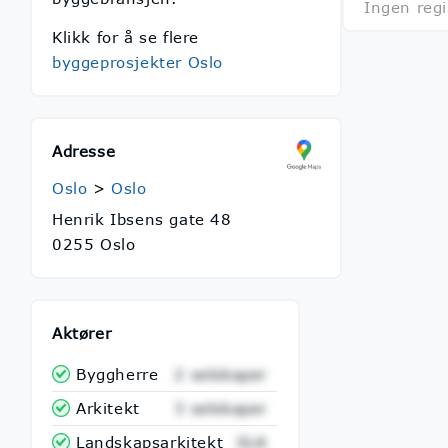
Ingen regi
Klikk for å se flere
byggeprosjekter Oslo
Adresse
Oslo
>
Oslo
Henrik Ibsens gate 48
0255 Oslo
Aktører
Byggherre
2 selskaper
Arkitekt
3 selskaper
Landskapsarkitekt
SLA