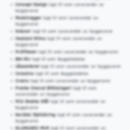
Concept Design
lagt til som Leverandør av
byggevarer
Modulvegger
lagt til som Leverandør av
byggevarer
Indunor
lagt til som Leverandør av byggevarer
Haaland Klima
lagt til som Leverandør av
byggevarer
Profilteam
lagt til som Leverandør av byggevarer
Øst-Riv
lagt til som Byggeledelse
Låssenteret
lagt til som Leverandør av byggevarer
Consolvo
lagt til som Byggeledelse
Cramo
lagt til som Leverandør av byggevarer
Franke Onsrud Blikkslageri
lagt til som
Leverandør av byggevarer
PCS Stokke Stål
lagt til som Leverandør av
byggevarer
Nordisk Fjellsikring
lagt til som Leverandør av
byggevarer
ELLINGARD MUR
lagt til som Leverandør av