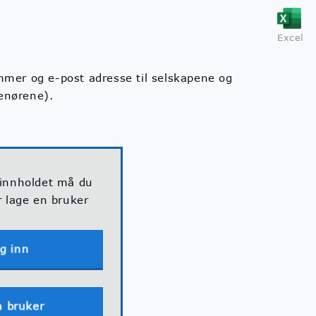
Excel
ummer og e-post adresse til selskapene og
renørene).
 innholdet må du
r lage en bruker
g inn
n bruker