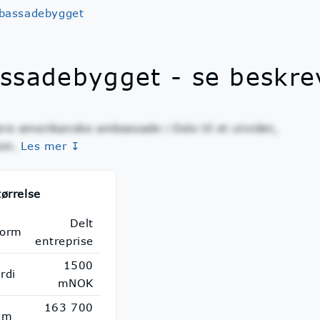
mbassadebygget
assadebygget - se beskr
re amerikanske ambassade i Oslo til et utvidet,
om.
Les mer ↧
tørrelse
Delt
form
entreprise
1500
rdi
mNOK
163 700
kvm