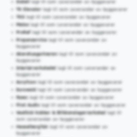
Instell
lagt til som Leverandør av byggevarer
TK Elevator
lagt til som Leverandør av byggevarer
TKS
lagt til som Leverandør av byggevarer
Metos
lagt til som Leverandør av byggevarer
ProRef
lagt til som Leverandør av byggevarer
Propanservice
lagt til som Leverandør av
byggevarer
Akershusgartneren
lagt til som Leverandør av
byggevarer
Interiørverkstedet
lagt til som Leverandør av
byggevarer
Acrylicon
lagt til som Leverandør av byggevarer
Euroweld
lagt til som Leverandør av byggevarer
Fasec
lagt til som Leverandør av byggevarer
First Audio
lagt til som Leverandør av byggevarer
Vestfold Kobber & Blikkenslagerverksted
lagt til
som Leverandør av byggevarer
HesselbergTak
lagt til som Leverandør av
byggevarer