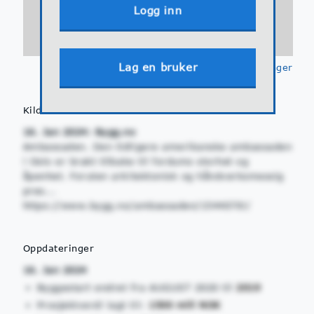
Logg inn
Lag en bruker
Klikk for å se
tegnforklaringer
Kilder
16. Jan 2024: Bygg.no
Ambassaden. Den tidligere amerikanske ambassaden
i Oslo er brakt tilbake til fordums storhet og
åpenhet. Foruten arkitektonisk og håndverksmessig
pres...
https://www.bygg.no/ambassaden/1544070!/
Oppdateringer
16. Jan 2024
Byggestart endret fra AUGUST 2020 til
2019
Prosjektverdi lagt til:
1500 mill NOK