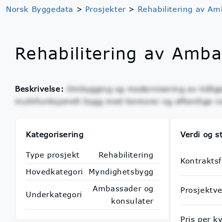
Norsk Byggedata
>
Prosjekter
>
Rehabilitering av A
Rehabilitering av Amb
Beskrivelse:
Ombygging og modernisering av tidlige
multifunksjonelt bygg med kontorer og offentlige r
Kategorisering
Verdi og s
Type prosjekt
Rehabilitering
Kontrakts
Hovedkategori
Myndighetsbygg
Ambassader og
Prosjektve
Underkategori
konsulater
Pris per 