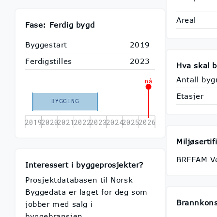
Areal
Fase: Ferdig bygd
Byggestart
2019
Ferdigstilles
2023
Hva skal 
Antall byg
nå
Etasjer
BYGGING
2019
2020
2021
2022
2023
2024
2025
2026
Miljøsertif
BREEAM V
Interessert i byggeprosjekter?
Prosjektdatabasen til Norsk
Byggedata er laget for deg som
Brannkon
jobber med salg i
byggebransjen.