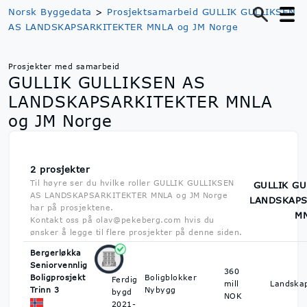
Norsk Byggedata
>
Prosjektsamarbeid GULLIK GULLIKSEN
AS LANDSKAPSARKITEKTER MNLA og JM Norge
Prosjekter med samarbeid
GULLIK GULLIKSEN AS
LANDSKAPSARKITEKTER MNLA
og JM Norge
2 prosjekter
Til høyre ser du hvilke roller GULLIK GULLIKSEN
GULLIK GU
AS LANDSKAPSARKITEKTER MNLA og JM Norge
LANDSKAPS
har på prosjektene.
M
Kontakt oss på olav@pekeberg.com hvis du
ønsker å legge til flere prosjekter på denne siden.
Bergerløkka
Seniorvennlig
360
Boligprosjekt
Boligblokker
Ferdig
mill
Landskap
Trinn 3
Nybygg
bygd
NOK
2021-