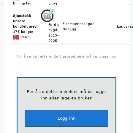
Billingstad
2023
Norsk Byggedata er Norges største prosjektdatabase med
oversikt over byggeprosjekter. Vi hjelper deg å finne ut hva som
Sjuestokk
skal bygges, når det skal bygges og hvem du kan kontakte på
Nordre
Flermannsboliger
Ferdig
byggeprosjektene.
Personvern & GDPR
boligfelt med
Landskap
Nybygg
bygd
175 boliger
2015-
Vear
2025
For å se de resterende 0 projsektene må du logge inn.
For å se dette innholdet må du logge
inn eller lage en bruker
Logg inn