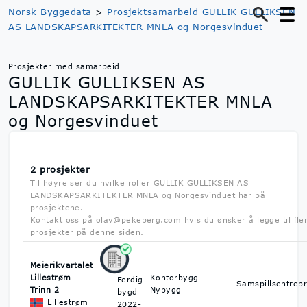
Norsk Byggedata
>
Prosjektsamarbeid GULLIK GULLIKSEN
AS LANDSKAPSARKITEKTER MNLA og Norgesvinduet
Prosjekter med samarbeid
GULLIK GULLIKSEN AS
LANDSKAPSARKITEKTER MNLA
og Norgesvinduet
2 prosjekter
Til høyre ser du hvilke roller GULLIK GULLIKSEN AS
LANDSKAPSARKITEKTER MNLA og Norgesvinduet har på
prosjektene.
Kontakt oss på olav@pekeberg.com hvis du ønsker å legge til fle
prosjekter på denne siden.
Meierikvartalet
Lillestrøm
Kontorbygg
Ferdig
Samspillsentrepr
Trinn 2
Nybygg
bygd
Lillestrøm
2022-