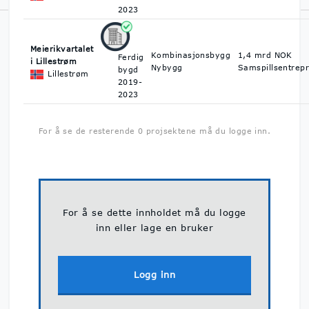
2023
Norsk Byggedata er Norges største prosjektdatabase med
oversikt over byggeprosjekter. Vi hjelper deg å finne ut hva som
skal bygges, når det skal bygges og hvem du kan kontakte på
Meierikvartalet
Kombinasjonsbygg
1,4 mrd NOK
Ferdig
byggeprosjektene.
Personvern & GDPR
i Lillestrøm
Nybygg
Samspillsentrepr
bygd
Lillestrøm
2019-
2023
For å se de resterende 0 projsektene må du logge inn.
For å se dette innholdet må du logge
inn eller lage en bruker
Logg inn